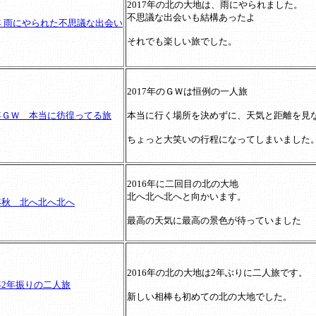
2017年の北の大地は、雨にやられました。
不思議な出会いも結構あったよ
7年 雨にやられた不思議な出会い
それでも楽しい旅でした。
2017年のＧＷは恒例の一人旅
7年ＧＷ 本当に彷徨ってる旅
本当に行く場所を決めずに、天気と距離を見
ちょっと大笑いの行程になってしまいました
2016年に二回目の北の大地
北へ北へ北へと向かいます。
6年秋 北へ北へ北へ
最高の天気に最高の景色が待っていました
2016年の北の大地は2年ぶりに二人旅です。
6年2年振りの二人旅
新しい相棒も初めての北の大地でした。