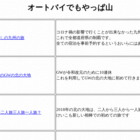
オートバイでもやっぱ山
コロナ禍の影響で行くことが出来なかった九
しの九州の旅
これで全都道府県の制覇です。
全ての宿泊を事前予約するというおいらには
GWが令和改元のために10連休
のGWの北の大地
これを利用してGWの北の大地に初めて行き
2018年の北の大地は、二人から三人から一人
8年二人旅三人旅一人旅？
けいこも新しい相棒での初めての旅です