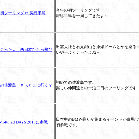
今年の初ツーリングです
初ツーリング in 房総半島
房総半島を一周してきたよ～
出雲大社と石見銀山と原爆ドームとかを巡る
走ったよ 西日本ひとっ飛び
いやーよく走ったよね～
初めての佐渡島です。
の佐渡島 さぁどこに行く？
楽しい仲間達との一泊二日のツーリングです
日本中のBMW乗りが集まるイベントが白馬4
ottorad DAYS 2013に参戦
初参戦です。