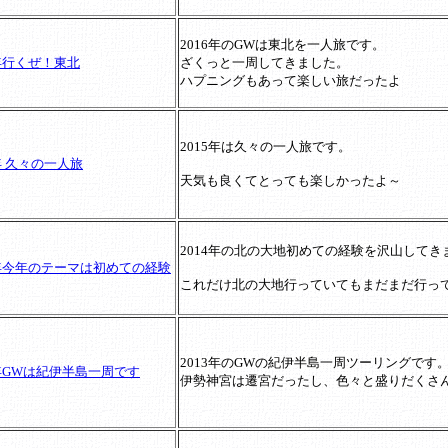
2016年のGWは東北を一人旅です。
6年行くぜ！東北
ざくっと一周してきました。
ハプニングもあって楽しい旅だったよ
2015年は久々の一人旅です。
5年 久々の一人旅
天気も良くてとっても楽しかったよ～
2014年の北の大地初めての経験を沢山してき
4年今年のテーマは初めての経験
これだけ北の大地行っていてもまだまだ行っ
2013年のGWの紀伊半島一周ツーリングです
3年GWは紀伊半島一周です
伊勢神宮は遷宮だったし、色々と盛りだくさ