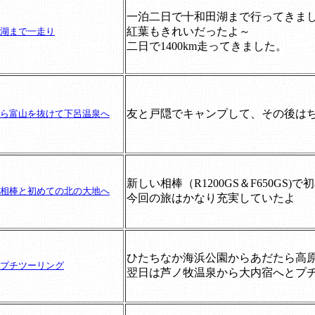
一泊二日で十和田湖まで行ってきま
紅葉もきれいだったよ～
湖まで一走り
二日で1400km走ってきました。
友と戸隠でキャンプして、その後は
ら富山を抜けて下呂温泉へ
新しい相棒（R1200GS＆F650G
相棒と初めての北の大地へ
今回の旅はかなり充実していたよ
ひたちなか海浜公園からあだたら高
プチツーリング
翌日は芦ノ牧温泉から大内宿へとプ