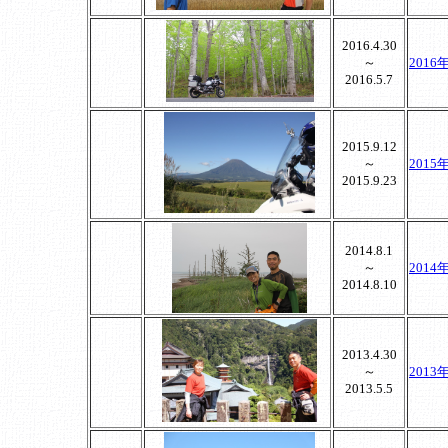
2016.4.30
～
201
2016.5.7
2015.9.12
～
201
2015.9.23
2014.8.1
～
201
2014.8.10
2013.4.30
～
201
2013.5.5