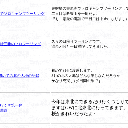
裏磐梯の曾原湖でソロキャンプツーリングし
でソロキャンプツーリング
二日目は飯豊山を一周だよ。
でも、悪魔の電話で三日目は中止になりまし
久々の日帰りツーリングです。
峠三昧のソロツーリング
温泉と峠と一日満喫してきました。
初めて8月に渡道します。
初めての北の大地の記録
8月の北の大地はどんな感じなんだろうか
かなり充実した9日間の旅です
今年は東北にできるだけ行くつもり
行くぞ第一弾
まずはGWに北東北に行ってきます。
周遊
桜がきれいだったよ～