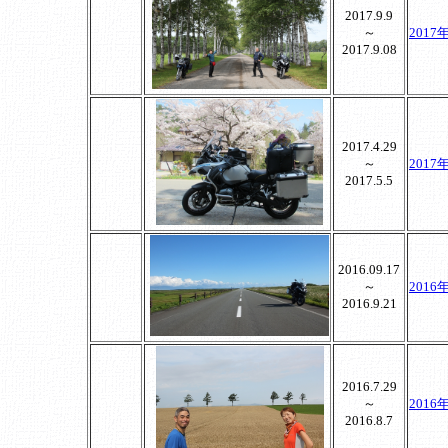
2017.9.9
～
201
2017.9.08
2017.4.29
～
201
2017.5.5
2016.09.17
～
201
2016.9.21
2016.7.29
～
201
2016.8.7