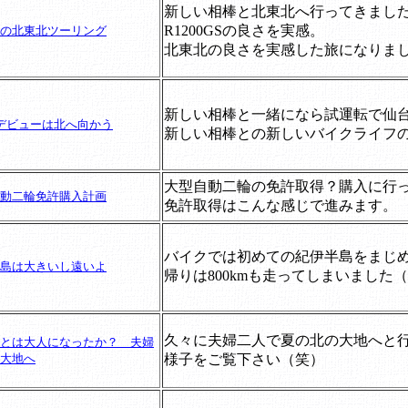
新しい相棒と北東北へ行ってきまし
R1200GSの良さを実感。
の北東北ツーリング
北東北の良さを実感した旅になりま
新しい相棒と一緒になら試運転で仙
デビューは北へ向かう
新しい相棒との新しいバイクライフ
大型自動二輪の免許取得？購入に行
動二輪免許購入計画
免許取得はこんな感じで進みます。
バイクでは初めての紀伊半島をまじ
島は大きいし遠いよ
帰りは800kmも走ってしまいました
久々に夫婦二人で夏の北の大地へと
とは大人になったか？ 夫婦
大地へ
様子をご覧下さい（笑）