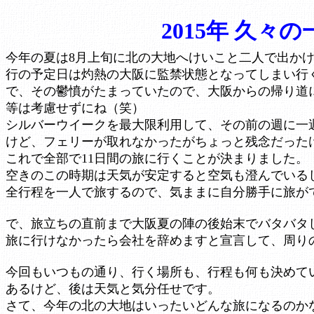
2015年 久々の
今年の夏は8月上旬に北の大地へけいこと二人で出か
行の予定日は灼熱の大阪に監禁状態となってしまい行
で、その鬱憤がたまっていたので、大阪からの帰り道
等は考慮せずにね（笑）
シルバーウイークを最大限利用して、その前の週に一
けど、フェリーが取れなかったがちょっと残念だった
これで全部で11日間の旅に行くことが決まりました。
空きのこの時期は天気が安定すると空気も澄んでいる
全行程を一人で旅するので、気ままに自分勝手に旅が
で、旅立ちの直前まで大阪夏の陣の後始末でバタバタ
旅に行けなかったら会社を辞めますと宣言して、周り
今回もいつもの通り、行く場所も、行程も何も決めて
あるけど、後は天気と気分任せです。
さて、今年の北の大地はいったいどんな旅になるのか