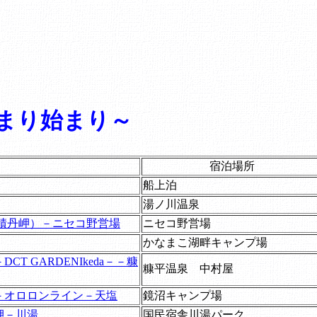
まり始まり～
宿泊場所
船上泊
湯ノ川温泉
積丹岬）－ニセコ野営場
ニセコ野営場
かなまこ湖畔キャンプ場
 GARDENIkeda－－糠
糠平温泉 中村屋
－オロロンライン－天塩
鏡沼キャンプ場
岬－川湯
国民宿舎川湯パーク