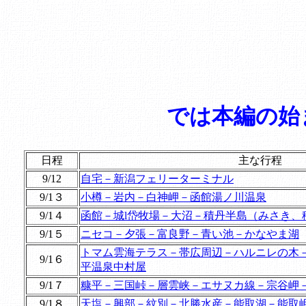
では本編の始
日程
主な行程
9/12
自宅－新潟フェリーターミナル
9/1３
小樽－岩内－白神岬－函館湯ノ川温泉
9/1４
函館－城l岱牧場－大沼－積丹半島（みさき、
9/1５
ニセコ－夕張－富良野－青い池－かなやま湖
トマム雲海テラス－帯広周辺－ハルニレの木－DCT
9/1６
平温泉中村屋
9/1７
糠平－三国峠－層雲峡－エサヌカ線－宗谷岬
9/1８
天塩－興部－紋別－北勝水産－能取湖－能取