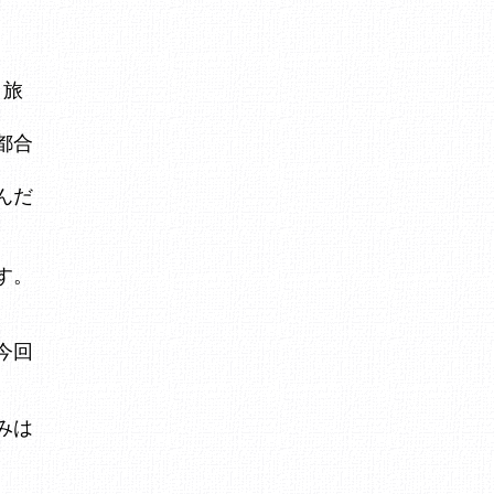
、旅
都合
んだ
す。
今回
みは