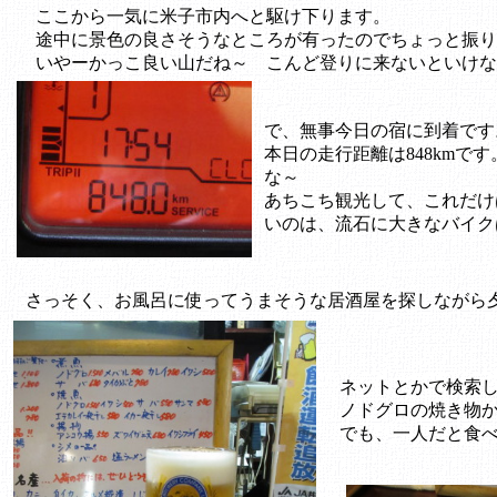
ここから一気に米子市内へと駆け下ります。
途中に景色の良さそうなところが有ったのでちょっと振り
いやーかっこ良い山だね～ こんど登りに来ないといけな
で、無事今日の宿に到着です
本日の走行距離は848kmで
な～
あちこち観光して、これだけ
いのは、流石に大きなバイク
さっそく、お風呂に使ってうまそうな居酒屋を探しながら
ネットとかで検索
ノドグロの焼き物
でも、一人だと食