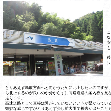
こ
な
安
も
後
兵
とりあえず鳥取方面へと向かうために北上したいのですが
ら北上するのが良いのか分からずに高速道路の案内板を見
走ります。
高速道路として直接は繋がっていないというか繋がってい
微妙な感じですがとりあえず少し前大雨で被害が出たこと