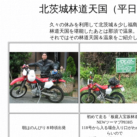
北茨城林道天国（平
久々の休みを利用して北茨城＆少し福
林道天国を堪能したあとは那須で温泉
それではその林道天国＆温泉をご紹介
初めて走る「板庭入宝坂林
NEWツーマプP83H5
朝はのんびり８時頃出発
118号から入る場合入り口がわ
らいので