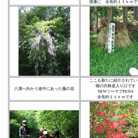
慎重に 全長約１１ｋｍで
ここも新たに紹介されてい
畑の沢林道入り口です
八溝へ向かう途中にあった藤の花
NEWツーマプP83F4
全長約１１ｋｍです