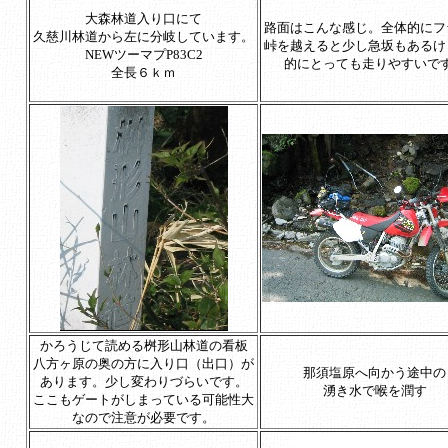
大森林道入り口にて
路面はこんな感じ。全体的にフ
久慈川林道から左に分岐しています。
峠を越えると少し急坂もあるけ
NEWツーマプP83C2
的にとっても走りやすいで
全長６ｋｍ
かろうじて読める桝形山林道の看板
八方ヶ原の奥の方に入り口（出口）が
那須塩原へ向かう途中の
あります。少し変わりづらいです。
湧き水で喉を潤す
ここもゲートがしまっている可能性大
なので注意が必要です。