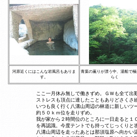
河原近くにはこんな岩風呂もありま
青葉の薫りが漂う中、湯船で極
す。
らく
ここ一月休み無しで働きずめ。ＧＷも全て出
ストレスも頂点に達したこともありどさくさ
いつも良く行く八溝山周辺の林道に新しいツ
約５０ｋｍ位を走りずめ。
我が家から２時間位のところに一日走ると１
を再認識。今度テントでも持ってじっくりと
八溝山周辺を走ったあとは那須塩原へ向かい