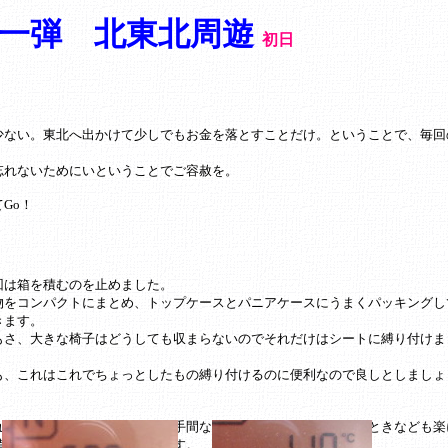
一弾 北東北周遊
初日
少ない。東北へ出かけて少しでもお金を落とすことだけ。ということで、毎回
忘れないためにいということでご容赦を。
Go！
回は箱を積むのを止めました。
物をコンパクトにまとめ、トップケースとパニアケースにうまくパッキングし
きます。
もさ、大きな椅子はどうしても収まらないのでそれだけはシートに縛り付けま
。
も、これはこれでちょっとしたもの縛り付けるのに便利なので良しとしましょ
。
れで出発するときに荷物を縛る手間などが省けると雨降っているときなども楽
備ができることになると思います。