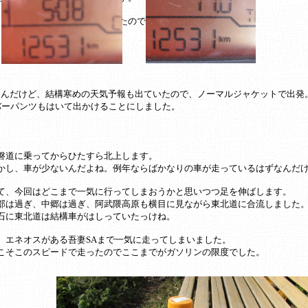
、結構うまくパッキングができたので満足でした。
たんだけど、結構寒めの天気予報も出ていたので、ノーマルジャケットで出発
バーパンツもはいて出かけることにしました。
磐道に乗ってからひたすら北上します。
かし、車が少ないんだよね。例年ならばかなりの車が走っているはずなんだ
て、今回はどこまで一気に行ってしまおうかと思いつつ足を伸ばします。
部は過ぎ、中郷は過ぎ、阿武隈高原も横目に見ながら東北道に合流しました
石に東北道は結構車がはしっていたっけね。
、エネオスがある吾妻SAまで一気に走ってしまいました。
こそこのスピードで走ったのでここまでがガソリンの限度でした。