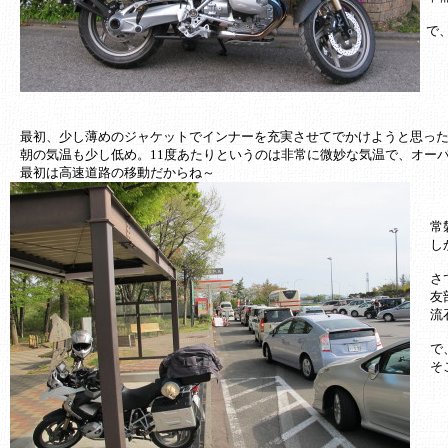
で
最初、少し薄めのジャケットでインナーを充実させてでかけようと思っ
朝の気温も少し低め。11度あたりというのは非常に微妙な気温で、オー
最初は高速道路の移動だからね～
常
し
さ
友
流
で
そ