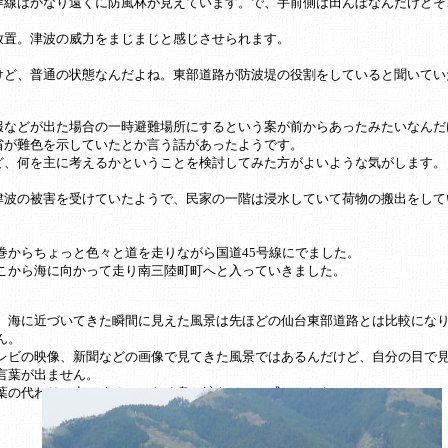
岸線はかなり遠くに防風林が見えています。で、手前側は田んぼなんだけどそ
放置。津波の威力をまじまじと感じさせられます。
けど、普通の状態なんだよね。東部道路が防波堤の役割をしていると聞いてい
報などが出た場合の一時避難場所にするという案が前からあったみたいなんだ
省が難色を示していたとか言う話があったようです。
ど、何を主に考えるかということを検討してみた方がよいような気がします。
津波の被害を受けていたようで、民家の一階は浸水していて荷物の搬出をして
巻からちょっと色々と道を走りながら国道45号線にでました。
こから海に向かって走り南三陸町町へと入っていきました。
、海に近づいてきた瞬間に見えた風景は先ほどの仙台東部道路とは比較にな
ん。
レビの映像、新聞などの画像で見てきた風景ではあるんだけど、自分の目で
言葉が出ません。
葉の代わりに出てくるのはため息と涙だけって感じでした。