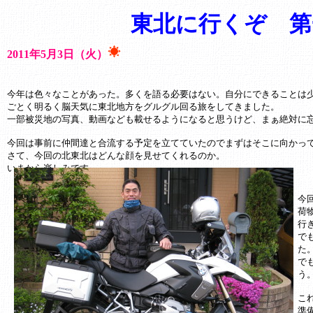
東北に行くぞ 第
2011年5月3日（火）
今年は色々なことがあった。多くを語る必要はない。自分にできることは
ごとく明るく脳天気に東北地方をグルグル回る旅をしてきました。
一部被災地の写真、動画なども載せるようになると思うけど、まぁ絶対に
今回は事前に仲間達と合流する予定を立てていたのでまずはそこに向かって
さて、今回の北東北はどんな顔を見せてくれるのか。
いまから楽しみです。
今
荷
行
で
た
で
う
こ
準