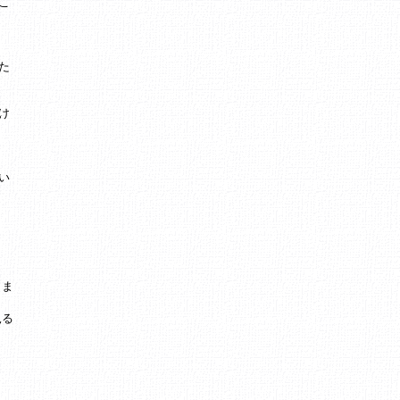
こ
た
け
い
りま
見る