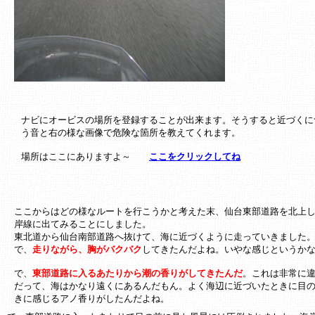
ナビにオービスの場所を登録することが出来ます。そうすると近づくに
う音と右の様な画像で危険な箇所を教えてくれます。
場所はここにありますよ～
ここをクリックしてね
ここからはどの様なルートを行こうかと考えた末、仙台東部道路を北上
岸線に出てみることにしました。
東北道から仙台南部道路へ抜けて、海に近づくように走っていきました
で、
走りながら、胸がバクバク
してきたんだよね。いやな感じというか
で、
東部道路に入るあたりから潮の香りがしてきたんだ
。これは非常に
だって、海はかなり遠くにあるんだもん。よく海辺に近づいたときに目
きに感じるアノ香りがしたんだよね。