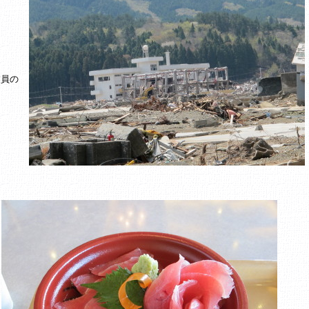
業員の
。