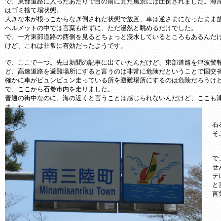
で、東部道路に入ったあたりで目の前に見た風景には圧倒されました。海
はゴミ捨て場状態。
大きな木が根っこからなぎ倒された状態で放置、車は逆さまになったまま
ヘルメットの中では言葉も出ずに、ただ漫然と眺めるだけでした。
で、一方東部道路の西側を見るとちょっと浸水しているところもあるんだ
けど、これは非常に有効だったようです。
で、ここで一つ。先日新聞の記事に出ていたんだけど、東部道路を津波警
ど、高速道路を避難場所にすると言うのは非常に危険だということで国交
確かに車がビュンビュン走っている所を避難場所にするのは危険だろうけ
で、ここから石巻市内を走りました。
普通の街中なのに、海の近くと言うことは感じられないんだけど、ここも
ました。
もの凄くいような雰囲気でした。
石
ここから南三陸町町へと向かいます。
そ
で
せ
テ
と
言