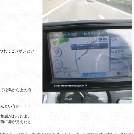
つれてピンポンとい
して松島から上の海
。
なんというか・・・
違和感があったよ。
の前に海が見えたと