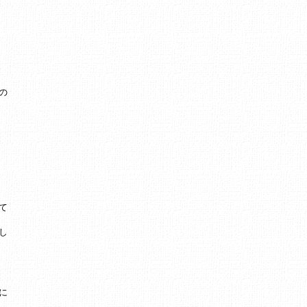
の
て
し
に