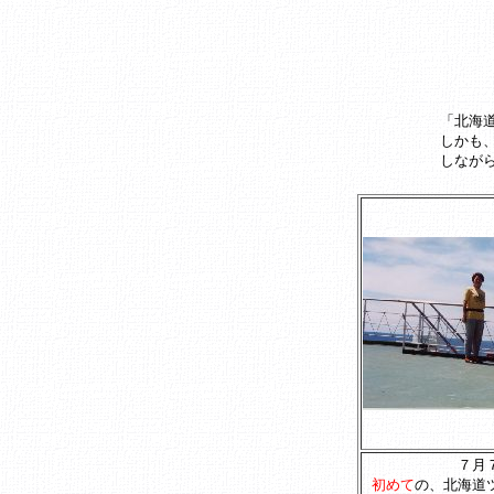
「北海
しかも
しなが
７月
初めて
の、北海道