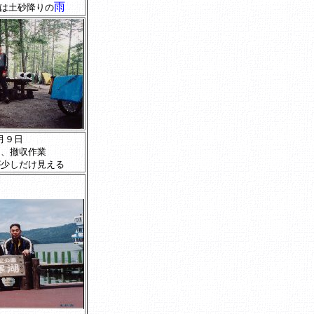
雨
は土砂降りの
月９日
中、撤収作業
が少しだけ見える