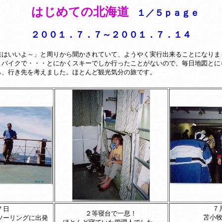
はじめての北海道
１／５ｐａｇｅ
２００１．７．７～２００１．７．１４
道はいいよ～」と周りから聞かされていて、ようやく実行出来ることになりま
、バイクで・・・とにかくスキーでしか行ったことがないので、毎日地図とに
ら、行き先を考えました。ほとんど観光気分の旅です。
７
７日
２等寝台で一息！
苫小
ツーリングに出発