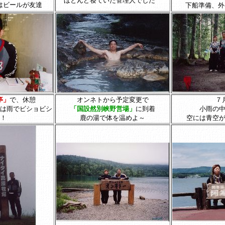
ほとんど寝ていた管理人でした
はビールが友達
下船準備、外
亭」
で、休憩
オンネトから予定変更で
７
は雨でビショビシ
「国設然別峡野営場」
に到着
小雨の
！
鹿の湯で体を温めよ～
空には青空