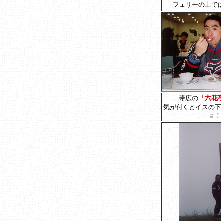
フェリーの上で
帯広の
「六花
気が付くとイスの下
ョ！