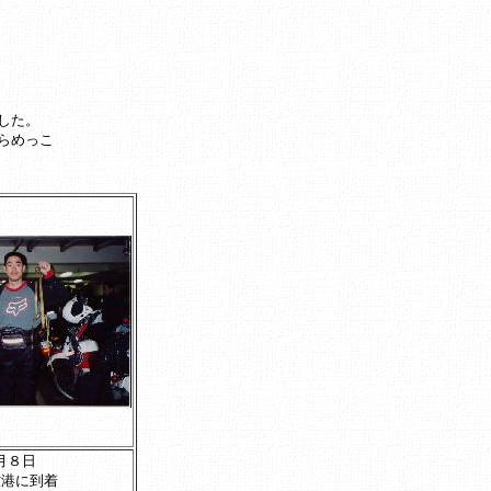
した。
らめっこ
月８日
牧港に到着