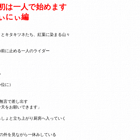
初は一人で始めます
ぃにぃ編
々とキタキツネたち、紅葉に染まる山々
の前に止める一人のライダー
る
い位に）
無言で差し出す
ウ天をお願いできます」
らしょと立ち上がり厨房へ入っていく
の外を見ながら一休みしている