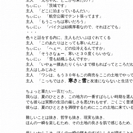
主人 「兄ちゃん、どこから来たの？」
ちぃにぃ 「茨城です」
主人 「どこに泊まっているんだい」
ちぃにぃ 「航空公園でテント張ってます」
主人 「もうこっちは寒いだろう」
ちぃにぃ 「バイクは結構厚着なので、それほどでも」
・・・
色々と話をする内に、主人もだいぶほぐれてくる
主人 「このあたりはとっても寒いんだよ」
ちぃにぃ 「へぇー、どの位冷えるんですか」
主人 「そうさなぁー、寒いと３０度くらいかな」
ちぃにぃ 「雪も結構ふるんですか」
主人 「いやぁー腰あたりくらいまで積もればってところだ
主人はしみじみと
主人 「ワシは、もう３０年もこの商売をここの土地でやっ
寒さ
雪
主人 「こっちではさ、
と
と友達にならないと生活で
ちょっと重たい一言だった。
我らは、夏のひととき、この地方の一番すばらしい時期を選
でも彼らは実際の生活の厳しさを悪びれもせず、ごくごく普
彼らは、夏のひとときを満喫するためにここの土地に来てい
難しいことは抜き、哲学も抜き、現実も抜き、
ほんの一瞬を楽しむため、その土地の良さを肌で感じるため
厳しいからこそ、ほんの一瞬の輝きのすばらしさが増すこと