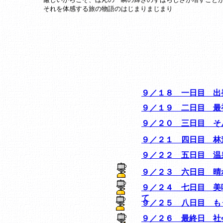
それを体感する旅の物語のはじまりまじまり
９／１８ 一日目 出
９／１９ 二日目 最
９／２０ 三日目 そ
９／２１ 四日目 林
９／２２ 五日目 温
９／２３ 六日目 晴
９／２４ 七日目 美
て
９／２５ 八日目 も
９／２６ 最終日 社