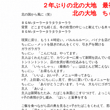
２年ぶりの北の大地 最
北の大地 ち
北の国から風に（笑）
ＢＧＭ♪ターラータラタラターララ
背景 どこまでも続く丘、冬の吹雪の中じっと耐えている木
ＢＧＭ♪ターラータラタラターララ
現実に戻り、もう１４時近い。バルルルルーン。バイクを店
ちぃにぃ－メットを脱ぎのれんをくぐり、引き戸を開ける
ガラガラガラ
ちぃにぃ 「こんにちは、やってます」
主人はくわえたばこで、カウンターに座って新聞を読んでい
トントントントン、店の女房が夜の仕込みをしている
主人 「いらっしゃっ」（最後の「ぃ」はほとんど聞こえな
ちぃにぃ 「お昼もらえます」
主人 「いいよ。おい○子、メニュー持ってきな」
○子、上目遣いにちぃにぃ見て、傍らに置いているメニューを
ちぃにぃ 「ありがとうございます。うーん 大もりにゴボ
主人 「あいよ」
主人は新聞をたたみ、たばこを灰皿にこすりつけて、よっこ
○子の表情が少し緩み、「はい」と返事をする
ご飯を食べながら店の奥を見ると○子がたばこをくわえて、窓