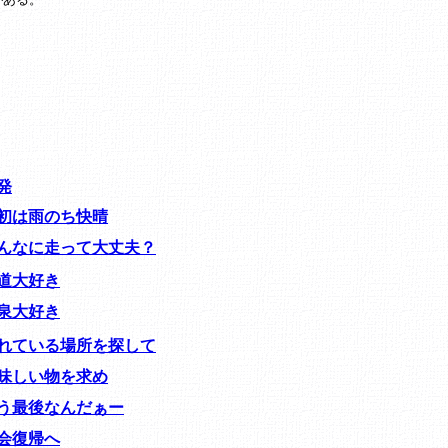
発
初は雨のち快晴
んなに走って大丈夫？
道大好き
泉大好き
れている場所を探して
味しい物を求め
う最後なんだぁー
会復帰へ