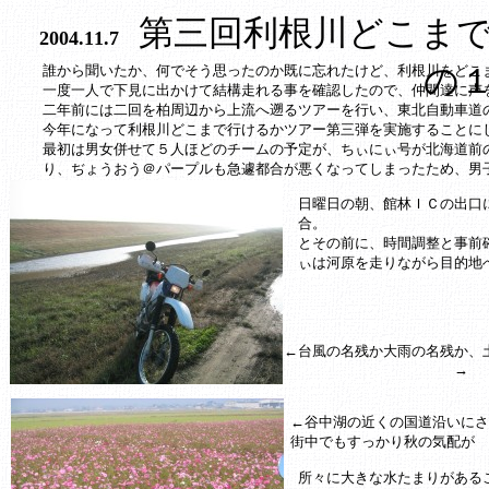
第三回利根川どこま
2004.11.7
の
誰から聞いたか、何でそう思ったのか既に忘れたけど、利根川をどこ
一度一人で下見に出かけて結構走れる事を確認したので、仲間達に声
二年前には二回を柏周辺から上流へ遡るツアーを行い、東北自動車道
今年になって利根川どこまで行けるかツアー第三弾を実施することに
最初は男女併せて５人ほどのチームの予定が、ちぃにぃ号が北海道前
り、ぢょうおう＠パープルも急遽都合が悪くなってしまったため、男
日曜日の朝、館林ＩＣの出口
合。
とその前に、時間調整と事前
ぃは河原を走りながら目的地
←台風の名残か大雨の名残か、
→
←谷中湖の近くの国道沿いにさ
街中でもすっかり秋の気配が
所々に大きな水たまりがある