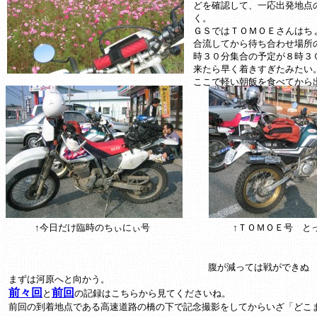
どを確認して、一応出発地点
く。
ＧＳではＴＯＭＯＥさんはち
合流してから待ち合わせ場所
時３０分集合の予定が８時３
来たら早く着きすぎたみたい
ここで軽い朝飯を食べてから
↑今日だけ臨時のちぃにぃ号
↑ＴＯＭＯＥ号 と
腹が減っては戦ができぬ
まずは河原へと向かう。
前
々
回
前回
と
の記録はこちらから見てくださいね。
前回の到着地点である高速道路の橋の下で記念撮影をしてからいざ「どこ