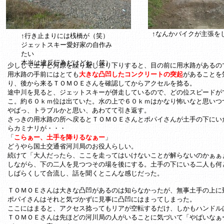
↑なんかバイクが主張を
↑行き止まりには桟橋が（笑）
ジェットスキー愛好家の自作み
たい
本当は違反行為だけどね（笑）
少しして土手と河原を繰り返し登り下りすると、目の前に用水路があるの
用水路の手前にはとても
大きな凸凹したコンクリートの突起
があることを
り、後から来るＴＯＭＯＥさんを確認してからアクセルを捻る。
途中川を見ると、ジェットスキーが併走しているので、どの位スピードが
こ。約６０ｋｍ位は出ていた。水の上で６０ｋｍはかなり怖いなと思いつ
やばっ、トラブルかと思い、あわてて引き返す。
さっきの用水路の所へ戻るとＴＯＭＯＥさんとポパイさんが土手の下にい
らカミナリが・・・
「
こらぁー、土手を降りるなぁー
」
どうやら国土交通省河川局のお役人らしい。
続けて「大人だったら、ここを走ってはいけないことが解らないのかぁぁ
しながら、下の二人を見つつその場を後にする。土手の下にいる二人も何
しばらくして合流し、話を聞くとこんな感じだった。
ＴＯＭＯＥさんは大きな凸凹があるのは知らなかったが、無事土手の上に
ポパイさんはそれと気づかずに見事に凸凹にはまってしまった。
ここにはまると、アクセス捻ってもリアが空転するだけ、しかもハンドル
ＴＯＭＯＥさんは先ほどの河川局の人がいることに気づいて「やばいなぁ