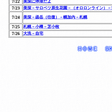
7/22
美深に停滞だよ
7/23
美深－サロベツ原生花園－（オロロンライン）－
7/24
美深－函岳（往復）－幌加内－札幌
7/25
札幌－小樽－苫小牧
7/26
大洗－自宅