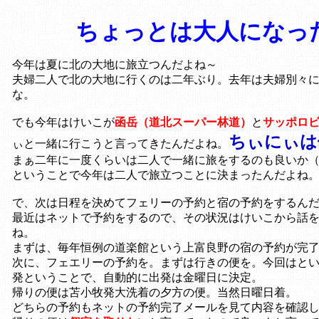
ちょっとは大人になっ
今年は夏に北の大地に旅立つんだよね～
夫婦二人で北の大地に行くのは二年ぶり。去年は夫婦別々
な。
でも今年はけいこが
函岳（道北スーパー林道）
と
サッポロ
ちぃにぃは
ぃと一緒に行こうと言ってきたんだよね。
まぁ二年に一度くらいは二人で一緒に旅をするのも良いか
ということで今年は二人で旅立つことに決まったんだよね
で、次は日程を決めてフェリーの予約と宿の予約をするん
最近はネットで予約をするので、その状況はけいこから話
ね。
まずは、毎年恒例の道楽館という上富良野の宿の予約が完
次に、フェエリーの予約を。まずは行きの便を。今回はと
発ということで、自動的に出発は金曜日に決定。
帰りの便は苫小牧発大洗着の夕方の便。当然日曜日着。
どちらの予約もネットの予約完了メールを見て内容を確認