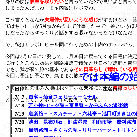
帰りの便は
個室を取りたい
と言っていたので良いよと言っ
しまったんだよね。まぁ内容はレポでね。
こう書くとなんか
夫婦仲が悪いような感じ
がするけどさ（
実はちぃにぃが5月頃から今まで仕事した中で一番というほ
しだったからゆっくりと話をする暇がなかっただけなんだ
で、後はサッポロビール園に行くための市内のホテルのみ
今回は7月17日に出発して、7月26日に戻ってくる日程に
に行くところは函岳と釧路湿原で観光とサロベツ原野と吉
でも、我が家の旅の基本である
その日暮らしで晴れている
では本編の
今回も予定は予定で、気ままな旅をしてきます。
さて、今回の北の大地は我々アホな夫婦にどんな
素晴らし
日程
主な行程
7/17
自宅－仙台フェリーターミナル
ということで、アホなレポの始まりでーす。
7/18
苫小牧FT－夕張－富良野－かみふらの道楽館
7/19
道楽館－トスカチーナ－六花亭－池田町まきばの
7/20
池田－昆布刈石－釧路湿原－和商市場－屈斜路湖
7/21
屈斜路湖－さくらの滝－リリーパーク－トリトン