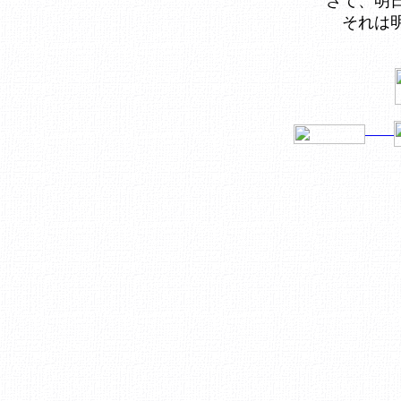
さて、明
それは