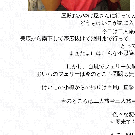
屋殿おみやげ屋さんに行って
どうもけいこが気に入
今日は二人旅
美瑛から南下して帯広抜けて池田まで行って、
とっ
まぁたまにはこんな不思議
しかし、台風でフェリー欠
おいらのフェリーは今のところ問題は無
けいこの小樽からの帰りは台風に直撃
今のところは二人旅⇒三人旅
色々な変
何度来て