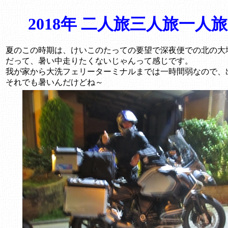
2018年 二人旅三人旅一人旅？ 
夏のこの時期は、けいこのたっての要望で深夜便での北の大
だって、暑い中走りたくないじゃんって感じです。
我が家から大洗フェリーターミナルまでは一時間弱なので、
それでも暑いんだけどね～