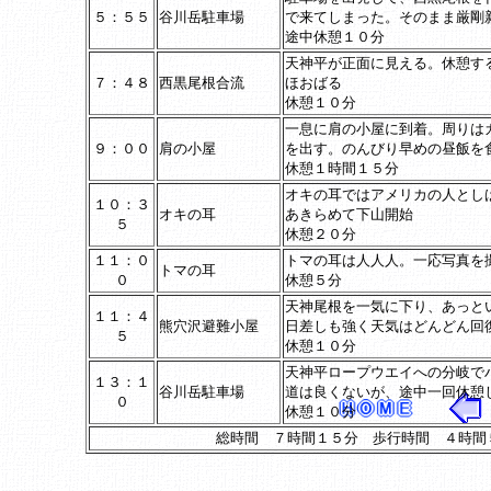
５：５５
谷川岳駐車場
で来てしまった。そのまま厳剛
途中休憩１０分
天神平が正面に見える。休憩す
７：４８
西黒尾根合流
ほおばる
休憩１０分
一息に肩の小屋に到着。周りは
９：００
肩の小屋
を出す。のんびり早めの昼飯を
休憩１時間１５分
オキの耳ではアメリカの人とし
１０：３
オキの耳
あきらめて下山開始
５
休憩２０分
１１：０
トマの耳は人人人。一応写真を
トマの耳
０
休憩５分
天神尾根を一気に下り、あっと
１１：４
熊穴沢避難小屋
日差しも強く天気はどんどん回
５
休憩１０分
天神平ロープウエイへの分岐で
１３：１
谷川岳駐車場
道は良くないが、途中一回休憩
０
休憩１０分
総時間 ７時間１５分 歩行時間 ４時間