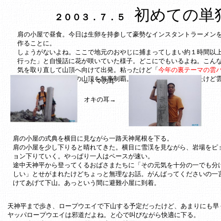
初めての単独
２００３．７．５
肩の小屋で昼食。今日は生卵を持参して豪勢なインスタントラーメン
作ることに。
しょうがないよね。ここで地元のおやじに捕まってしまい約１時間以
行った」と自慢話に花が咲いていた様子。どこにでもいるよね。こん
気を取り直して山頂へ向けて出発。粘ったけど「
今年の裏テーマの雲
トマの耳とオキの耳の山頂を無事制覇。山頂でもしばらく粘ったけど
←トマの耳
オキの耳→
肩の小屋の式典を横目に見ながら一路天神尾根を下る。
肩の小屋を少し下りると晴れてきた。横目に雪渓を見ながら、岩場をピ
ョン下りていく。やっぱり一人はペースが速い。
途中天神平から登ってくるおばさまたちに「その元気を十分の一でも分
しい」とせがまれたけどちょっと無理なお話。がんばってくださいの一
けてあげて下山。あっという間に避難小屋に到着。
天神平まで歩き、ロープウエイで下山する予定だったけど、あまりにも早
ヤッパロープウエイは邪道だよね。と心で叫びながら快適に下る。