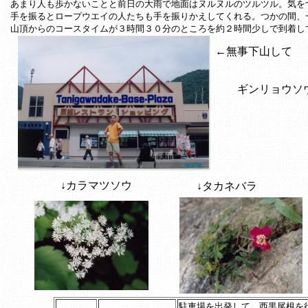
あまり人も歩かないことと前日の大雨で地面はヌルヌルのツルツル。気を
手を振るとロープウエイの人たちも手を振りかえしてくれる。つかの間、
山頂からのコースタイムが３時間３０分のところを約２時間少しで到着し
←無事下山して
ギンリョウソ
↓カラマツソウ
↓タカネバラ
駐車場を出発して、西黒尾根を