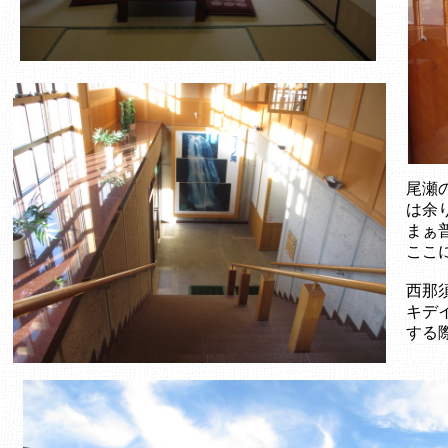
尾瀬
は余
まぁ
ここ
西那
キデ
する