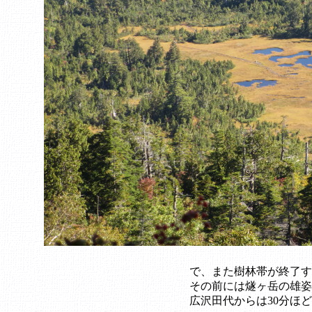
で、また樹林帯が終了す
その前には燧ヶ岳の雄姿
広沢田代からは30分ほ