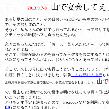
山で宴会してえ
2013.9.7-8
ある初夏の日のこと、その日おいらは日光から奥の方へバ
で、その帰り道のこと。
そうだ、岳岳さんの所にでも行ってみるか～、って帰り道
クティックの医院へ立ち寄ったんだよね。
久々にあったんだけど、「おーぉー良く来たねぇ～」って
れたんだよね 。
そこで、病院が終わるのを待ってから夕食を共にすること
話題になってきたんだよね。お互いに色々とあって最近山
そこで、久しぶりに山でも行こうということになって、そ
山荘に行くことに決まりました。以前
こんな感じの山行
も
山で
合戦尾根を登って燕山荘で生ビールを飲んで宴会をしましょう。
で、夏山だと混雑するので夏休み明けを狙って９月７日に
いこうと言うことに。
とりあえず予定も決まったので、Facebookなどを利用し
山行
になることになりました。