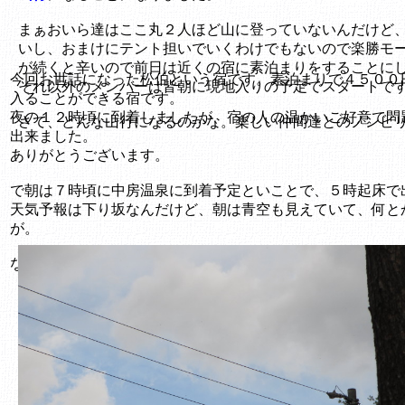
まぁおいら達はここ丸２人ほど山に登っていないんだけど
いし、おまけにテント担いでいくわけでもないので楽勝モ
が続くと辛いので前日は近くの宿に素泊まりをすることに
今回お世話になった松伯という宿です。素泊まりで４５００
それ以外のメンバーは皆朝に現地入りの予定でスタートで
入ることができる宿です。
夜の１２時頃に到着しましたが、宿の人の温かいご好意で問
さて、どんな山行になるのかな。楽しい仲間達とのノンビ
出来ました。
ありがとうございます。
で朝は７時頃に中房温泉に到着予定といことで、５時起床で
天気予報は下り坂なんだけど、朝は青空も見えていて、何と
が。
なんとか天気もって欲しいよね～なんて思いつつ準備完了で