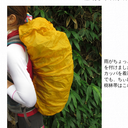
雨がちょっ
を付けまし
カッパを着
でも、ちぃ
樹林帯はこ