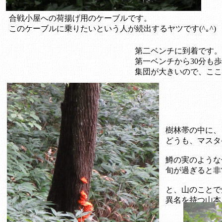
合戦小屋への荷揚げ用のケーブルです。
このケーブルに乗りたいという人が続出するヤツです(^｡^)
第二ベンチに到着です。
第一ベンチから30分も
集団が大きいので、ここ
樹林帯の中に、
どうも、マスタ
鱒の実のような
旬が過ぎると非
と、山のことで
異名を持つ山本