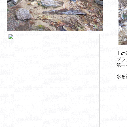
上の
プラ
第一
水を