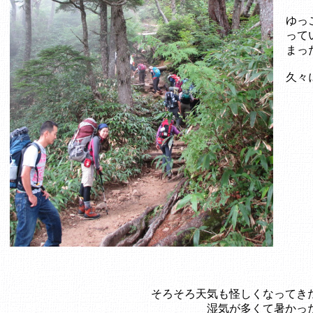
ゆっ
って
まっ
久々
そろそろ天気も怪しくなってき
湿気が多くて暑かっ