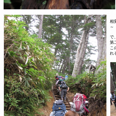
相
～
で
第
こ
れ