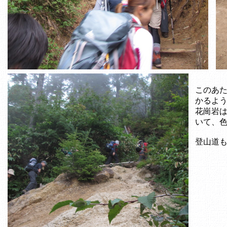
このあ
かるよ
花崗岩
いて、
登山道