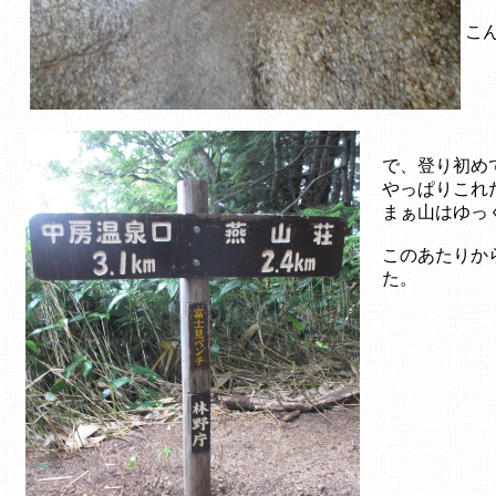
こ
で、登り初め
やっぱりこれ
まぁ山はゆっく
このあたりか
た。