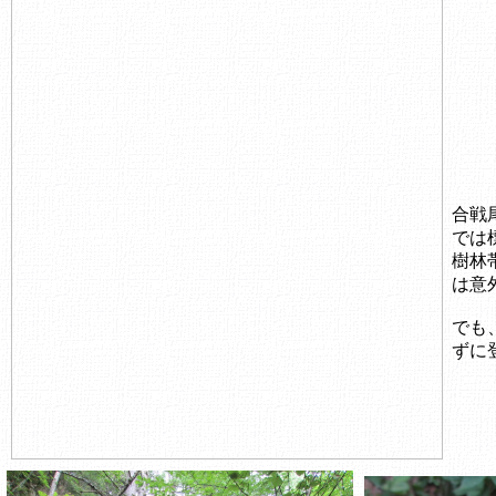
合戦
では
樹林
は意
でも
ずに