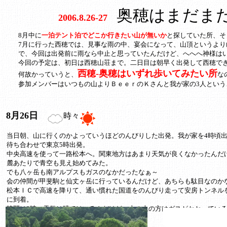
奥穂はまだまだ
2006.8.26-27
8月中に
一泊テント泊でどこか行きたい山が無いか
と探していた所、そ
7月に行った西穂では、見事な雨の中、宴会になって、山頂というよ
で、今回は出発前に雨なら中止と思っていたんだけど、へへへ神様は
今回の予定は、初日は西穂山荘まで。二日目は朝早く出発して西穂で
西穂-奥穂はいずれ歩いてみたい所
何故かっていうと、
な
参加メンバーはいつもの山よりＢｅｅｒのＫさんと我が家の3人という
8月26日
時々
当日朝、山に行くのかよっていうほどのんびりした出発。我が家を4時頃
待ち合わせで東京5時出発。
中央高速を使って一路松本へ。関東地方はあまり天気が良くなかったんだ
麓あたりで青空も見え始めてみた。
でも八ヶ岳も南アルプスもガスのなかだったなぁ～
会の仲間が甲斐駒と仙丈ヶ岳に行っているんだけど、あちらも駄目なのか
松本ＩＣで高速を降りて、通い慣れた国道をのんびり走って安房トンネル
に到着。
時間は9時。天気は晴てはいるんだけど、山の上の方はガスがかかってい
なぁ～