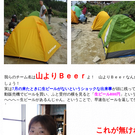
山よりＢｅｅｒ
我らのチーム名は
よ！ 山よりＢｅｅｒなん
しょう！
実は
7月の来たときに生ビールがないというショックな出来事
が頭に残っ
動販売機でビールを買い、ふと受付の横を見ると「
生ビール800円
」とい
へへへ～生ビールがあるんじゃん。ということで、早速缶ビールを返して
た。
これが無け