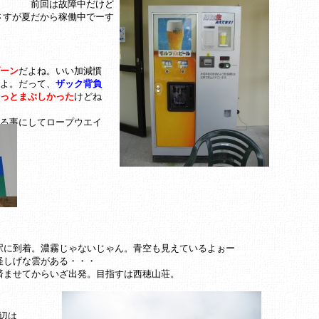
前回は故障中だけど
さすが夏だから稼働中でーす
ーン
だよね。いい加減慣
よ。だって、
ザック背負
っとまぶしかった
けどね
る事にしてロープウエイ
駅に到着。濃霧じゃないじゃん。青空も見えているよぉー
怪しげな雲がある・・・
済ませてからいざ出発。目指すは西穂山荘。
辺は