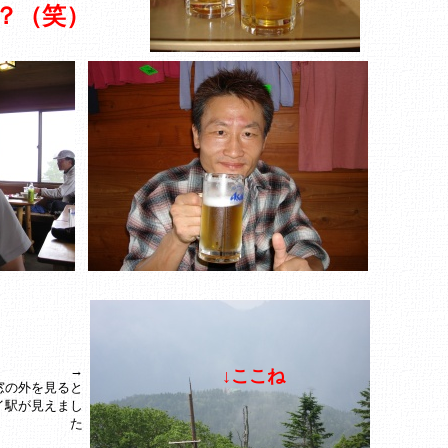
？（笑）
→
↓ここね
窓の外を見ると
イ駅が見えまし
た