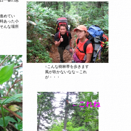
日一番の急
進めてい
時あった小
そんな場所
↑こんな樹林帯を歩きます
風が吹かないなな～これ
が・・・
←これね