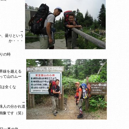
→
か、曇りという
か・・・
りの時
界線を越える
って山のムー
回は全くな
→
殊人の分かれ道
画像です（笑）