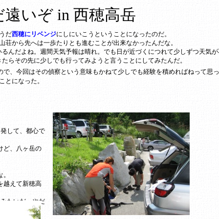
遠いぞ in 西穂高岳
うだ
西穂にリベンジ
にしにいこうということになったのだ。
り山荘から先へは一歩たりとも進むことが出来なかったんだな。
いるんだよね。週間天気予報は晴れ。でも日が近づくにつれて少しずつ天気が
きたらその先に少しでも行ってみようと言うことにしてみたんだ。
ので、今回はその偵察という意味もかねて少しでも経験を積めればねって思
ことになった。
出発して、都心で
けど、八ヶ岳の
な。
を越えて新穂高
るみたいだ。やだ