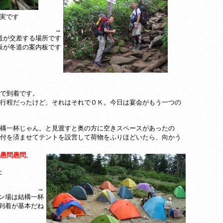
の実です
→
道が交差する場所です
板が冬道の案内板です
で到着です。
行程だったけど、それはそれでＯＫ。今日は宴会がもう一つの
構一杯じゃん。と見渡すと奥の方に空きスペースがあったの
付を済ませてテントを設営して荷物をふりほどいたら、向かう
愚問愚問
。
た
→
ン場は結構一杯
到着が基本だね