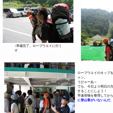
↑準備完了、ロープウエイに行く
ぞ
ロープウエイのキップ
ャン。
うひゃーあ～
でも、今日より明日の
することにしよう！
早速荷物を整理してか
に登山客がいないんだ