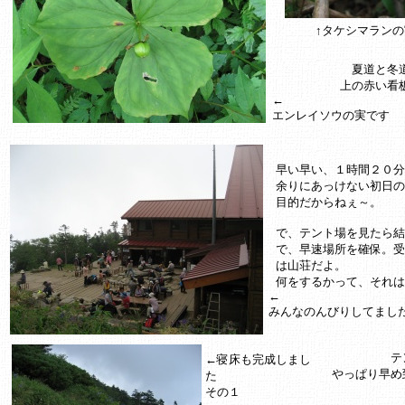
↑タケシマラン
夏道と冬
上の赤い看
←
エンレイソウの実です
早い早い、１時間２０分
余りにあっけない初日の
目的だからねぇ～。
で、テント場を見たら結
で、早速場所を確保。受
は山荘だよ。
何をするかって、それは
←
みんなのんびりしてまし
テ
←寝床も完成しまし
やっぱり早め
た
その１