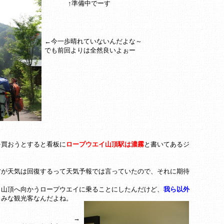
↑準備中でーす
←今一歩晴れていないんだよな～
でも前回よりは全然良いよぉー
を買おうとすると看板に
ロープウエイ山頂駅は濃霧
と書いてあるジ
方が天気は回復するって天気予報では言っていたので、それに期待
ら山頂へ向かうロープウエイに乗ることにしたんだけど、
我ら以外
。みな観光客なんだよね。
→