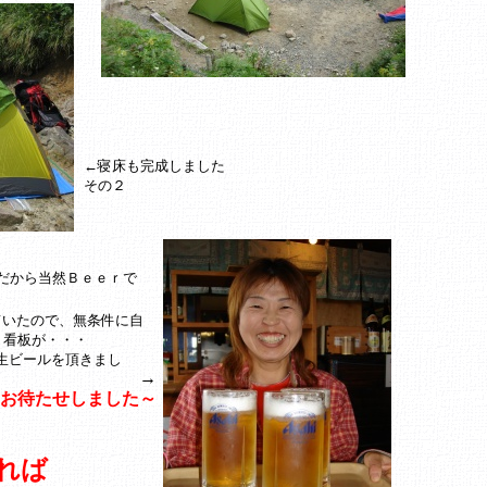
←寝床も完成しました
その２
だから当然Ｂｅｅｒで
ていたので、無条件に自
う看板が・・・
生ビールを頂きまし
→
お待たせしました～
れば