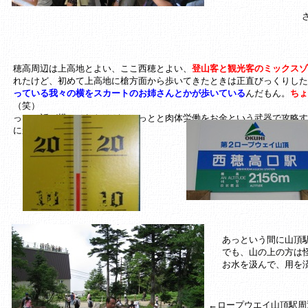
穂高周辺は上高地とよい、ここ西穂とよい、
登山客と観光客のミックスゾ
れたけど、初めて上高地に槍方面から歩いてきたときは正直びっくりした
っている我々の横をスカートのお姉さんとかが歩いている
んだもん。
ちょ
（笑）
って、話が横にそれたけど、とっとと肉体労働をお金という武器で攻略す
に乗り込んだ。
あっという間に山頂
でも、山の上の方は
お水を汲んで、用を
←ロープウエイ山頂駅周