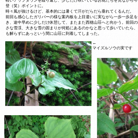
軽いアップダウンを繰り返し、少しだけ咲いているお花たちを見ながら今
登（笑）ポイントに。
時々風が抜けるけど、基本的には暑くて汗がだらだら垂れてくるんだ。
前回も感心したガリバーの様な案内板を上目遣いに実ながら一歩一歩足を
き、途中早めに少しだけ休憩して、またまた西穂山荘へと向かう。前回の
さな雪渓、大きな雪の固まりが何処にあるのかなと思って歩いていたら、
も解らずにあっという間に山荘に到着してしまった。
←
マイズルソウの実です