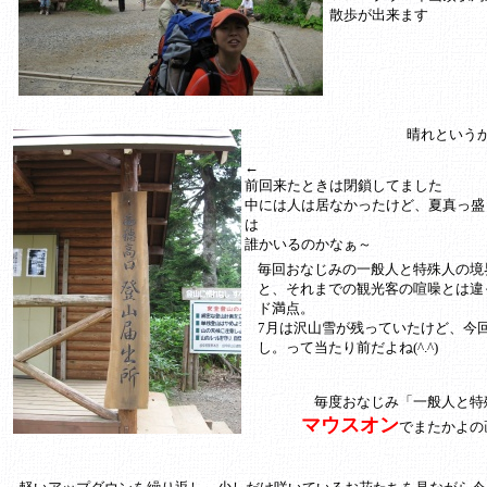
散歩が出来ます
晴れという
←
前回来たときは閉鎖してました
中には人は居なかったけど、夏真っ盛
は
誰かいるのかなぁ～
毎回おなじみの一般人と特殊人の境
と、それまでの観光客の喧噪とは違
ド満点。
7月は沢山雪が残っていたけど、今
し。って当たり前だよね(^.^)
毎度おなじみ「一般人と特
マウスオン
でまたかよの