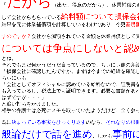
だから
「
（出た、得意のだから）、休業補償の
給料額について損保会
して会社からもらっている
結果を元に休業補償額を計算しているわけであり、今更
基礎
すのですか？
会社から減額されている金額を休業補償として
については争点にしないと認
とね。
それでもまだ何かうだうだ言っているので、ちぃにぃ側の弁
「損保会社に確認したんですか。まずは今までの経緯を確認
ちぃにぃも
「会社としてオフィシャルに認めている給料なので、証明書
も入っているし、税法上でも証明できます。必要な書類があ
はずですが・・・」
と追い打ちをかけました。
相手の弁護士は必死にメモを取っていたようだけど、全く参
既に
決まっている事実をひっくり返す
のなら、
それなりの根
般論だけで話を進め
事前
、しかも