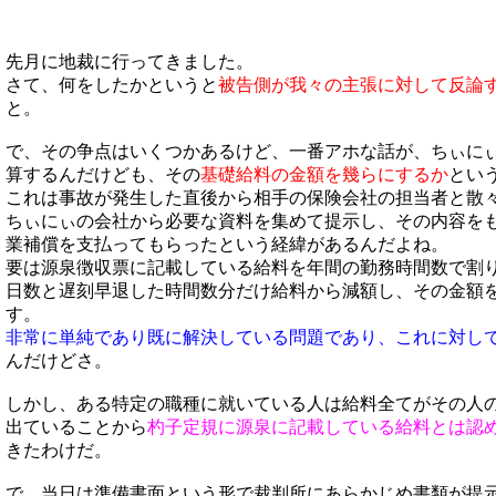
先月に地裁に行ってきました。
さて、何をしたかというと
被告側が我々の主張に対して反論
と。
で、その争点はいくつかあるけど、一番アホな話が、ちぃに
算するんだけども、その
基礎給料の金額を幾らにするか
とい
これは事故が発生した直後から相手の保険会社の担当者と散
ちぃにぃの会社から必要な資料を集めて提示し、その内容を
業補償を支払ってもらったという経緯があるんだよね。
要は源泉徴収票に記載している給料を年間の勤務時間数で割
日数と遅刻早退した時間数分だけ給料から減額し、その金額
す。
非常に単純であり既に解決している問題であり、これに対し
んだけどさ。
しかし、ある特定の職種に就いている人は給料全てがその人
出ていることから
杓子定規に源泉に記載している給料とは認
きたわけだ。
で、当日は準備書面という形で裁判所にあらかじめ書類が提