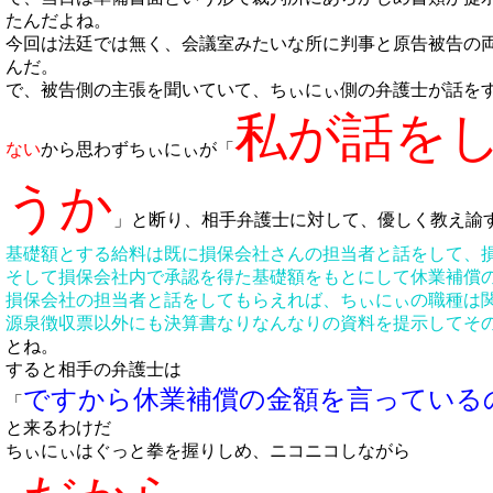
たんだよね。
今回は法廷では無く、会議室みたいな所に判事と原告被告の
んだ。
で、被告側の主張を聞いていて、ちぃにぃ側の弁護士が話を
私が話を
ない
から思わずちぃにぃが「
うか
」と断り、相手弁護士に対して、優しく教え諭
基礎額とする給料は既に損保会社さんの担当者と話をして、
そして損保会社内で承認を得た基礎額をもとにして休業補償
損保会社の担当者と話をしてもらえれば、ちぃにぃの職種は
源泉徴収票以外にも決算書なりなんなりの資料を提示してそ
とね。
すると相手の弁護士は
ですから休業補償の金額を言っている
「
と来るわけだ
ちぃにぃはぐっと拳を握りしめ、ニコニコしながら