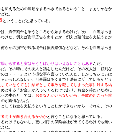
ルを変えるための運動をするべきであるということ。まぁなかなか
けどね。
事
ということだと思っている。
合は、責任割合を争うところから始まるわけだ。次に、白黒はっき
るわけだ。例えば謝罪広告を出すとか、例えば賠償金を支払うとか
。何らかの損害が残る場合は損害賠償などなど。それを白黒はっき
立場からすると実はそうとばかりはいえないこともある
んだ。
んだ。その時にその友人と話をしたんだけど、その友人は「裁判な
すのは・・・」という様な事を言っていたんだ。しかしちぃにぃは
下るかもしれないが、刑事罰はあくまでも法律に反しているかどう
反していなくても）結果として事故を犯してしまった事に対する結
じめとする「お金」が入ってくるわけであり、お金を得たいために
にぃの本心としては、
お金なんかいらないから、事故の起こった前
うのが真情なんだ。
方としてお金を支払うということしかできないから、それを、その
事者同士が向き合えるか否か
と言うことになると思っている。
するわけでもないし、更に相手の保険会社が出てくるわけでも無い
だよね。