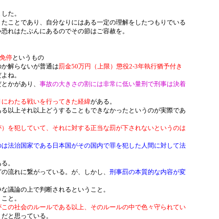
ました。
きたことであり、自分なりにはある一定の理解をしたつもりでいる
い恐れはたぶんにあるのでその節はご容赦を。
日免停
というもの
のか解らないが普通は
罰金50万円（上限）懲役2-3年執行猶予付き
だよね。
だとかがあり、
事故の大きさの割には非常に低い量刑で刑事は決着
月にわたる戦いを行ってきた経緯
がある。
ある以上それ以上どうすることもできなかったというのが実際であ
が）を犯していて、それに対する正当な罰が下されないというのは
のは法治国家である日本国がその国内で罪を犯した人間に対して法
ある。
どの流れに繋がっている。が、しかし、
刑事罰の本質的な内容が変
静な議論の上で判断されるということ。
うこと。
がこの社会のルールである以上、そのルールの中で色々守られてい
とだと思っている。