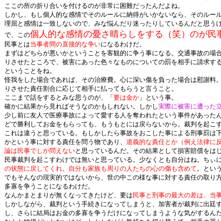
ここの所の折り合いを付けるのが非常に困難だったんだよね。
しかし、もし個人的な感情でそのルールに納得がいかないなら、そのルー
理屈と感情は一致しないので、みな悩んだり迷ったりしているんだと思う
個人的な感情の憂さ晴らしをする（笑）のが民
で、この
民事とは
当事者間の直接的な争い
になるわけだ。
まずはどちらが悪いかということを客観的に争う事になる。交通事故の場
りさせたところで、被害にあった色々なものについての罰を相手に請求す
ということをね。
怪我をした場合であれば、その治療費。心に深い傷を負った場合は慰謝料
りさせた責任割合に応じて相手に払ってもらうと言うこと。
ここまで話をするとみな思うのが、「
要は金か
」という事。
確かに結果から見ればそうなのかもしれない。しかし
実際に被害に遭った
少し前に友人で医療事故によって愛する人を奪われたという事件があった
どで勝利してお金をもらっても、もうもとには戻らないから。裁判を起こ
これは違うと思っている。もしかしたら事故をおこした事による刑事罰は
かという事に対する責任を問う物であり、
道義的な責任とか（例え法律に
論は民事でしか問えない
と思っているんだ。その結果として損害賠償をは
民事裁判を起こすわけでは無いと思っている。少なくとも自分はね。ちぃ
の状態に戻してくれ。自分も家族も周りの人たちの心の傷も含めて
。とい
でもそんなの現実的ではないから、世の中この様な事に対する責任の取り
多寡を争うことになるわけだ。
なんかまとまりが無くなってきたけど、要は
民事と刑事の最大の差は、当
しかしながら、裁判という手続きになってしまうと、加害者が裁判に出廷
し、さらに結局はお金の多寡を争うだけになってしまうような気がするん