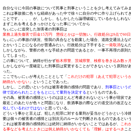
自分なりに今回の事故について民事と刑事ということを少し考えてみてみ
これは事故後に色々な経緯があった中で徐々に自分の中に作り上げられて
ことです。、、、が、しかし、もしかしたら論理破綻しているかもしれな
まずこれを考えるきっかけとなった事についてから
ちぃにぃに追突した加害者の刑事罰は
業務上過失傷害で罰金15万円 懲役とかは一切無い。行政処分は9点で60
ちぃにぃの事故の状況、怪我の具合などを勘案した場合、道路交通法上な
とかいうことになるのが普通みたい。行政処分は下手すると
一発取消
なん
しかしながら、警察の色々な手続きの問題であるとか、一事不再理の原則
してしまった。
この事について、納得が行かず
栃木県警、茨城県警、検察を巻き込み数ヶ
しかしながら一度確定した刑事罰は変更することができないという原則が
った。
ここでちぃにぃが考えたこととして「
これだけの犯罪（あえて犯罪という
納得がいかない
」ということであった。
しかし、この思いというのは被害者側の感情の問題であり、
刑事罰という
律で定められたことをもとにして量刑を決定する
というものである。
その為、被害者の感情というのはほとんど考慮されないという事が現状で
最近このあたりが色々と問題になり、飲酒事故の際などの道交法の改正な
化しているわけではない
と思っている。
どういう事かと言えば、犯した犯罪に対する量刑が妥当かどうかという冷
要は個々の被害者の感情とは別次元のルールで判断されるものであるとい
これは被害者側の感情的には絶対に納得がいかないことではあるが、
これ
る事などを考えたときには例え納得がいかなくても「理解」はするべき
こ