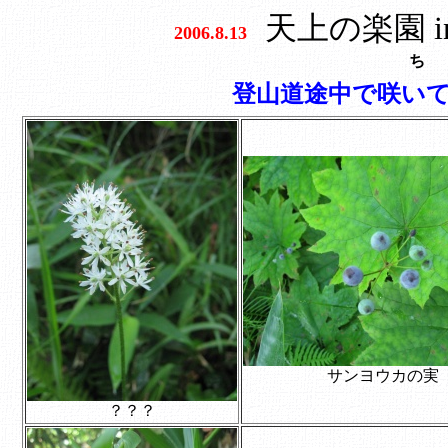
天上の楽園 i
2006.8.13
ち
登山道途中で咲い
サンヨウカの実
？？？