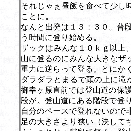
それじゃぁ昼飯を食べて少し
ことに。
なんと出発は１３：３０。普
う時間に登り始める。
ザックはみんな１０ｋｇ以上
山に登るのにみんな大きなザ
重力に逆らって登る。とにか
ダラダラとまるで頭の上に滝
御幸ヶ原直前では登山道の保
段が。登山道にある階段で登
自分のペースで登れないので
足の大きさより狭い（決して