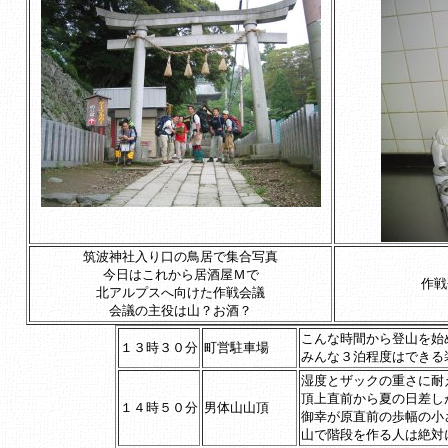
筑波神社入り口の鳥居で集合写真
今日はこれから居酒屋Ｍで
作戦
北アルプスへ向けた作戦会議
会議の主役は山？お酒？
こんな時間から登山を始
１３時３０分
町営駐車場
みんな３泊程度はできる
湿度とザックの重さに耐
頂上直前から夏の日差し
１４時５０分
男体山山頂
御幸が原直前の歩幅の小
山で階段を作る人は絶対