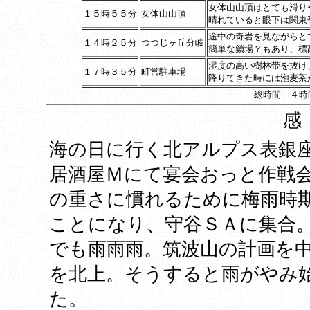
女体山山頂はとても滑り
１５時５５分
女体山山頂
晴れていると眼下は関東
途中の奇岩を見ながらと
１４時２５分
つつじヶ丘分岐
簡単な鎖場？もあり、標
湿度の高い樹林帯を抜け
１７時３５分
町営駐車場
降りてきた時には泡麦茶
総時間 ４時
海の日に行く北アルプス表銀
居酒屋Ｍにて宴会おっと作戦
の重さに慣れるために梅雨時
ことになり、守谷ＳＡに集合
でも雨雨雨。筑波山の計画を
を北上。そうすると雨がやみ
た。