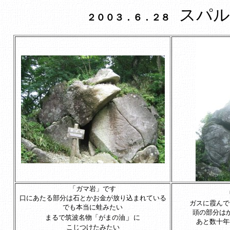
スパル
２００３．６．２８
「ガマ岩」です
口にあたる部分は石とかお金が放り込まれている
ガスに霞んで
でも本当に蛙みたい
頭の部分は
」
まるで筑波名物「がまの油
に
あと数十年
こじつけたみたい