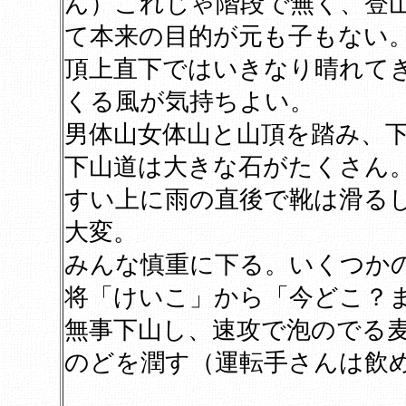
ん）これじゃ階段で無く、登
て本来の目的が元も子もない
頂上直下ではいきなり晴れて
くる風が気持ちよい。
男体山女体山と山頂を踏み、
下山道は大きな石がたくさん
すい上に雨の直後で靴は滑る
大変。
みんな慎重に下る。いくつか
将「けいこ」から「今どこ？
無事下山し、速攻で泡のでる
のどを潤す（運転手さんは飲