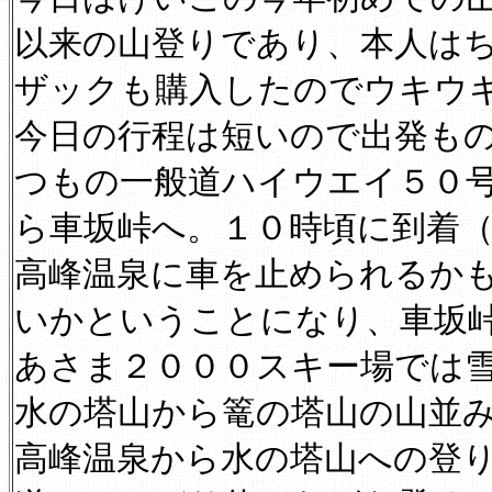
以来の山登りであり、本人は
ザックも購入したのでウキウ
今日の行程は短いので出発も
つもの一般道ハイウエイ５０
ら車坂峠へ。１０時頃に到着
高峰温泉に車を止められるか
いかということになり、車坂
あさま２０００スキー場では
水の塔山から篭の塔山の山並
高峰温泉から水の塔山への登