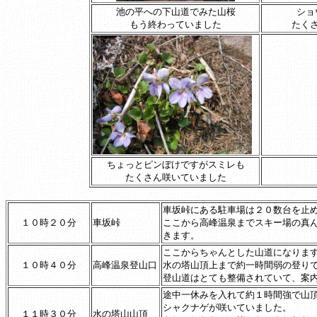
池の平への下山道でみた山桜
ショ
もう終わっていました
たく
ちょっとピンぼけですがスミレも
たくさん咲いていました
車坂峠にある駐車場は２０数台を止
１０時２０分
車坂峠
ここから高峰温泉までスキー場の真
きます。
ここからちゃんとした山道になりま
１０時４０分
高峰温泉登山口
水の塔山頂上まで約一時間弱の登り
登山道はとても整備されていて、案
途中一休みを入れて約１時間強で山
シャクナゲが咲いていました。
１１時３０分
水の塔山山頂