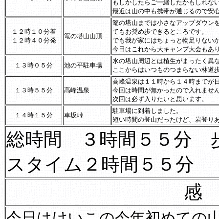
もしかしたらご一緒したかもしれないT
最近は山の中も携帯が通じるので安
篭の塔山までは小さなアップダウン
１２時１０分着
てもお奨め歩できるところです。
篭の塔山山頂
１２時４０分発
でも我が家にはちょっと物足りない
今日はこれから大キャンプ大会もあ
水の塔山周辺とは植生がまったく異
１３時０５分
池の平駐車場
ここからはいつものつまらない林道
高峰温泉は１１時から１４時までが
１３時５５分
高峰温泉
今回は時間が無かったので入れませ
次回は必ず入りたいと思います。
駐車場に到着しました。
１４時１５分
車坂峠
短い時間の登山だったけど、岩登り
総時間 ３時間５５分 
スタイム２時間５５分
今日はけいこの今年初めての