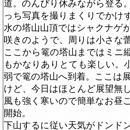
道。のんびり休みながら登る
っち写真を撮りまくりでかけ
水の塔山山頂ではシャクナゲ
咲きのようで、周りは小さな
ここから篭の塔山まではミニ
もかなりありとても楽しい。
弱で篭の塔山へ到着。ここは
けど、今日はほとんど展望無
風も強く寒いので簡単なお昼
開始。
下山するに従い天気がドンド