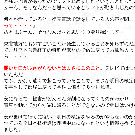
と強い地震があったのでリフト止めましたということだった
ふーん、そうなんだ～と思っているとリフトが動き出したの
何本か滑っていると、携帯電話で話をしている人の声が聞こ
って・・・・
」
我々はふーん、そうなんだ～と思いつつ滑り続けます。
東北地方でものすごいことが発生していることを知らずにね
で、リフト営業終了の時刻が来たので宿に戻ってお風呂入っ
ら・・・・
開いた口がふさがらないとはまさにこのこと
。テレビでは仙
いたんだ。
でも、かなり遠くで起こっていることで、まさか明日の検定
食事をして部屋に戻って学科に備えて多少お勉強。
夜になって、被害がどんどん深刻になってくるのがわかり、
電車が動いておらず家に帰ることができないので明日はいけ
夜が更けて行くに従い、明日の検定をやるのかやらないのか
れている全日本技術選は即時中止になったという情報を得て
ました。