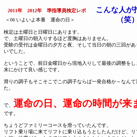
こんな人が
2011年 2012年 準指導員検定レポ
（笑
＜06 いよいよ本番 運命の日＞
検定は土曜日と日曜日にあります。
で、土曜日の朝入りするほど度胸はありません。
受験の受付は金曜日の夕方と夜、そして当日の朝の三回があ
いでした。
ということで、前日金曜日から現地入りして最後の調整をし
末にかけて良い感じです。
滑りの調子もそこそこでこの調子ならば一発合格か～なんて
た。
運命の日、運命の時間が来ます
で、
です。
ちょうどファミリーコースを滑っていたんです。
リフト乗り場に来てリフトに乗り込もうとしたんだけど、リ