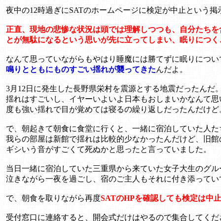
夜中の12時過ぎにSATのホームページに検定が中止という
正直、現地の悲惨な状況は頭では理解しつつも、自分たちを含
とが無駄になるという思いが先に立ってしまい、眠りにつく
なんて思っていながらもやはり睡魔には勝てずに眠りについ
鳴りとともにものすごい揺れが襲ってきた
んだよ。
3月12日に発生した長野県栄村を震源とする地震だったんだ
揺れはすごいし、イヤーいよいよ日本もおしまいかなんて思
度も強い揺れで目が覚めては寝るの繰り返しだったんだけど
で、朝起きて朝食に食堂に行くと、一緒に宿泊していた人た
我らの部屋は新館で揺れは比較的少なかったんだけど、旧館
ギシいう音がすごくて死ぬかと思ったと言っていました。
当日一緒に宿泊していた三重県から来ていた女子大生のグル
泣きながら一夜を過ごし、宿のご主人もそれに付き添ってい
で、朝食を取りながら再度
SATのHPを確認しても検定は中
受付窓口に連絡すると、開会式だけはやるので集合してくだ